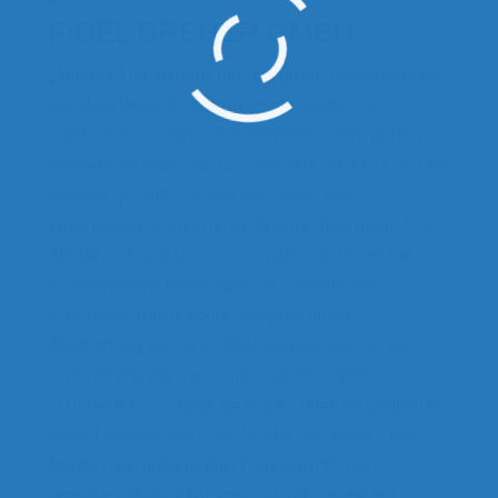
FIDEL DREHER GMBH
„Agenda Translations hat uns große Datenmengen
aus dem Bereich Qualitätsmanagement vom
Deutschen ins Polnische übersetzt. Vom ersten
Moment an haben wir uns sehr gut von Frau Jacobs
betreut gefühlt. Sie war uns immer eine
zuverlässige, kompetente Ansprechpartnerin. Die
Auftragsabwicklung war von der Einhaltung der
Kostenvoranschläge über die schnelle und
pünktliche, meist sogar überpünktliche,
Bearbeitung bis hin zu Nachbesprechungen zur
Optimierung der Texte hoch professionell.
Erforderliche terminliche Änderungen im geplanten
Ablauf wurden von Frau Jacobs und ihrem Team
flexibel und unkompliziert umgesetzt. Bei
erneutem Bedarf kommen wir sehr gerne auf