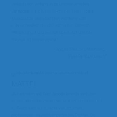
verläuft von Anfang an zu unserer vollsten
Zufriedenheit, d.h. die Texte der Technischen
Merkblätter und Etiketten werden in den
unterschiedlichsten Sprachen (u.a. Dänisch,
Russisch) gut und zeitnah übersetzt und der
Service ist hervorragend.“
Brygita Meidrott, Marketing,
KEIMFARBEN GmbH
MATTEL
„Wir arbeiten mit Frau Jacobs bereits seit über
einem Jahrzehnt zusammen und schätzen sie und
ihr Team sehr als äußerst verlässlichen,
professionellen und kompetenten Partner. Ob