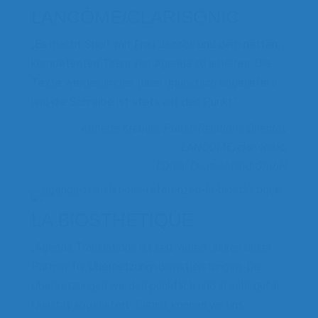
LANCÔME/CLARISONIC
„Es macht Spaß, mit Frau Jacobs und dem netten,
kompetenten Team von Agenda zu arbeiten. Die
Texte werden immer (über-)pünktlich abgeliefert
und die Schreibe ist stets auf den Punkt.“
Annette Kreuels, Public Relations Director,
LANCÔME/clarisonic,
L’Oréal Deutschland GmbH
LA BIOSTHETIQUE
„Agenda Translations ist seit vielen Jahren unser
Partner für Übersetzungsdienstleistungen. Die
Übersetzungen werden pünktlich und in sehr guter
Qualität abgeliefert. Darauf können wir uns