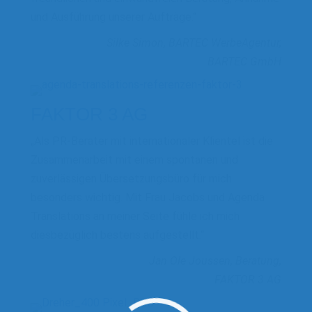
und Ausführung unserer Aufträge.“
Silke Simon, BARTEC WerbeAgentur,
BARTEC GmbH
FAKTOR 3 AG
„Als PR-Berater mit internationaler Klientel ist die
Zusammenarbeit mit einem spontanen und
zuverlässigen Übersetzungsbüro für mich
besonders wichtig. Mit Frau Jacobs und Agenda
Translations an meiner Seite fühle ich mich
diesbezüglich bestens aufgestellt.“
Jan Ole Joussen, Beratung,
FAKTOR 3 AG