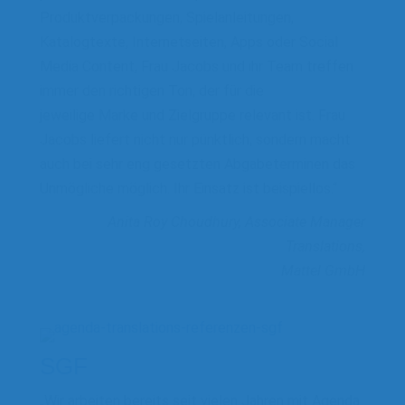
Produktverpackungen, Spielanleitungen,
Katalogtexte, Internetseiten, Apps oder Social
Media Content, Frau Jacobs und ihr Team treffen
immer den richtigen Ton, der für die
jeweilige Marke und Zielgruppe relevant ist. Frau
Jacobs liefert nicht nur pünktlich, sondern macht
auch bei sehr eng gesetzten Abgabeterminen das
Unmögliche möglich. Ihr Einsatz ist beispiellos.“
Anita Roy Choudhury, Associate Manager
Translations,
Mattel GmbH
SGF
„Wir arbeiten bereits seit vielen Jahren mit Agenda