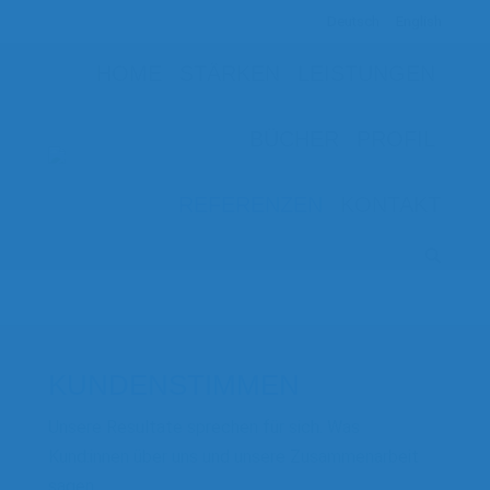
Deutsch
English
HOME
STÄRKEN
LEISTUNGEN
BÜCHER
PROFIL
REFERENZEN
KONTAKT
KUNDENSTIMMEN
Unsere Resultate sprechen für sich. Was
Kund:innen über uns und unsere Zusammenarbeit
sagen.