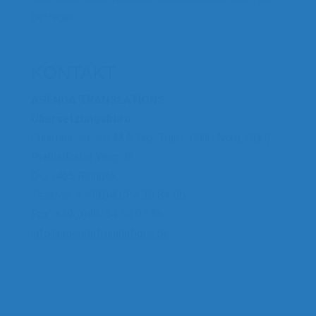
betreuen.
KONTAKT
AGENDA TRANSLATIONS
Übersetzungsbüro
Christina Jacobs M.A. Dip. Trans. (ADÜ Nord, BDÜ)
Prahlsdorfer Weg 48
D-21465 Reinbek
Telefon: +49(0)40/84 30 84 06
Fax: +49(0)40/84 30 93 86
info@agendatranslations.de